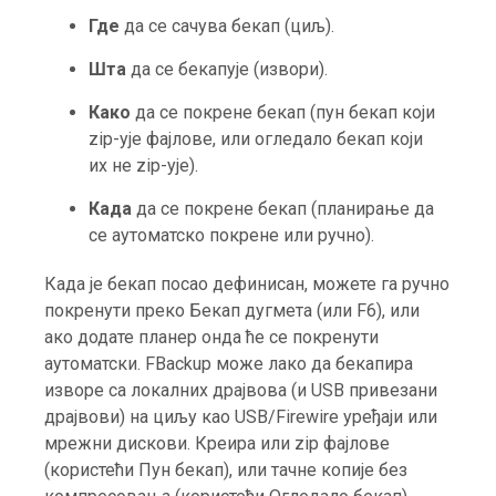
Где
да се сачува бекап (циљ).
Шта
да се бекапује (извори).
Како
да се покрене бекап (пун бекап који
zip-ује фајлове, или огледало бекап који
их не zip-ује).
Када
да се покрене бекап (планирање да
се аутоматско покрене или ручно).
Када је бекап посао дефинисан, можете га ручно
покренути преко Бекап дугмета (или F6), или
ако додате планер онда ће се покренути
аутоматски. FBackup може лако да бекапира
изворе са локалних драјвова (и USB привезани
драјвови) на циљу као USB/Firewire уређаји или
мрежни дискови. Креира или zip фајлове
(користећи Пун бекап), или тачне копије без