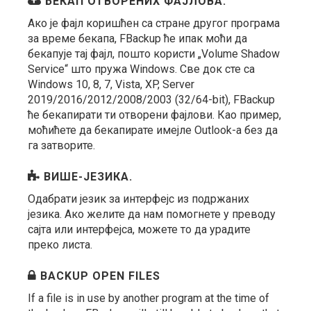
БЕКАП ОТВОРЕНИХ ФАЈЛОВА.
Ако је фајл коришћен са стране другог програма
за време бекапа, FBackup ће ипак моћи да
бекапује тај фајл, пошто користи „Volume Shadow
Service“ што пружа Windows. Све док сте са
Windows 10, 8, 7, Vista, XP, Server
2019/2016/2012/2008/2003 (32/64-bit), FBackup
ће бекапирати ти отворени фајлови. Као пример,
моћићете да бекапирате имејле Outlook-а без да
га затворите.
ВИШЕ-ЈЕЗИКА.
Одабрати језик за интерфејс из подржаних
језика. Ако желите да нам помогнете у преводу
сајта или интерфејса, можете то да урадите
преко листа.
BACKUP OPEN FILES
If a file is in use by another program at the time of