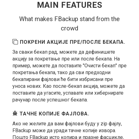
MAIN FEATURES
What makes FBackup stand from the
crowd
ПОКРЕНИ АКЦИЈЕ ПРЕ/ПОСЛЕ БЕКАПА.
За сваки бекап рад, можете да дефинишете
акцију за покретање пре или после бекапа. На
пример, можете да поставите "Очисти бекап" пре
покретања бекапа, тако да сви предходни
бекапирани фајлови ће бити избрисани пре
уноса нових. Као после-бекап акција, можете да
поставите да угасите, успавате или хибернирате
рачунар после успешног бекапа.
ТАЧНЕ КОПИЈЕ ФАЈЛОВА.
Ако не желите да вам фајлови буду у zip фајлу,
FBackup може да уради тачне копије извора.
Пошто FBackup исто копира и празне фасцикле,