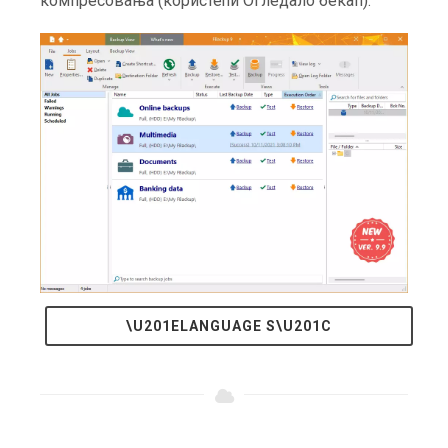
компресовања (користећи Огледало бекап).
\U201ELANGUAGE S\U201C