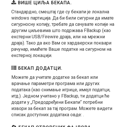
ВИШЕ ЦИЉА БЕКАПА.
Стандардно, смештај где су бекапи је локална
windows партиција. Да би били сигурни да имате
сигурносну копију, требате да сачувате копије на
другим циљевима што подржава FBackup (као
екстерни USB/Firewire драјв, или на мрежни
драјв). Тако да ако Вам се хардверски поквари
рачунар, имаћете Ваше податке на сигурном на
екстерној локацији.
БЕКАП ДОДАТЦИ.
Можете да учитате додатке за бекап или
врачање параметри програма или других
података (као снимање игрице, имејл податци,
итд.). Једном учитано у FBackup, ти додатци ће
додати у „Предодређени Бекапи“ потребни
извори за бекап за тај програм. Можете видети
списак доступних додатака овде: .