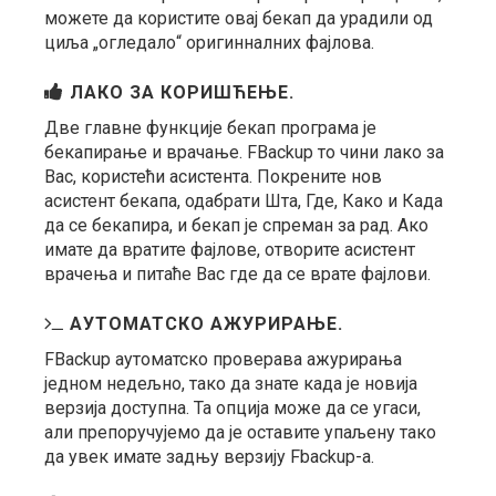
можете да користите овај бекап да урадили од
циља „огледало“ оригинналних фајлова.
ЛАКО ЗА КОРИШЋЕЊЕ.
Две главне функције бекап програма је
бекапирање и врачање. FBackup то чини лако за
Вас, користећи асистента. Покрените нов
асистент бекапа, одабрати Шта, Где, Како и Када
да се бекапира, и бекап је спреман за рад. Ако
имате да вратите фајлове, отворите асистент
врачења и питаће Вас где да се врате фајлови.
АУТОМАТСКО АЖУРИРАЊЕ.
FBackup аутоматско проверава ажурирања
једном недељно, тако да знате када је новија
верзија доступна. Та опција може да се угаси,
али препоручујемо да је оставите упаљену тако
да увек имате задњу верзију Fbackup-а.