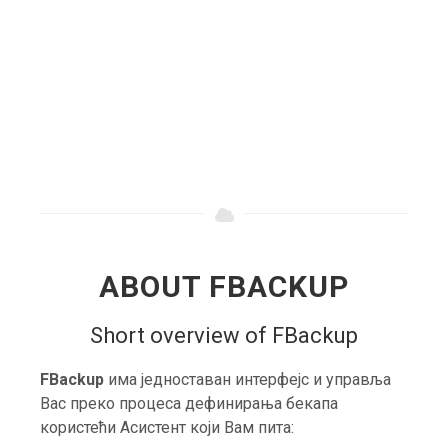
ABOUT FBACKUP
Short overview of FBackup
FBackup
има једноставан интерфејс и управља
Вас преко процеса дефинирања бекапа
користећи Асистент који Вам пита: