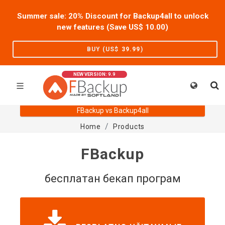
Summer sale: 20% Discount for Backup4all to unlock
new features (Save US$
10.00
)
BUY (US$
39.99
)
NEW VERSION: 9.9
FBackup vs Backup4all
Home
Products
FBackup
бесплатан бекап програм